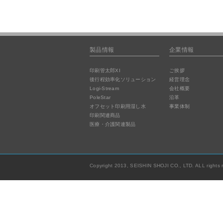
製品情報
企業情報
印刷管太郎XI
ご挨拶
後行程効率化ソリューション
経営理念
Logi-Stream
会社概要
PoleStar
沿革
オフセット印刷用湿し水
事業体制
印刷関連商品
医療・介護関連製品
Copyright 2013, SEISHIN SHOJI CO., LTD. ALL rights 